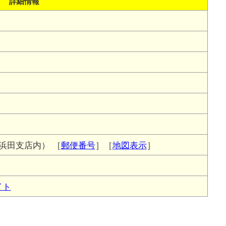
詳細情報
浜田支店内）
［
郵便番号
］［
地図表示
］
イト