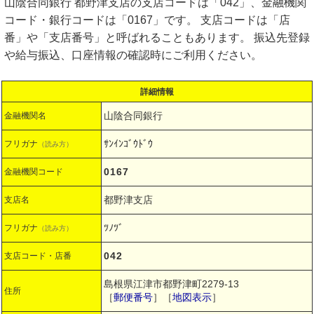
山陰合同銀行 都野津支店の支店コードは「042」、金融機関
コード・銀行コードは「0167」です。 支店コードは「店
番」や「支店番号」と呼ばれることもあります。 振込先登録
や給与振込、口座情報の確認時にご利用ください。
詳細情報
山陰合同銀行
金融機関名
ｻﾝｲﾝｺﾞｳﾄﾞｳ
フリガナ
（読み方）
0167
金融機関コード
都野津支店
支店名
ﾂﾉﾂﾞ
フリガナ
（読み方）
042
支店コード・店番
島根県江津市都野津町2279-13
住所
［
郵便番号
］［
地図表示
］