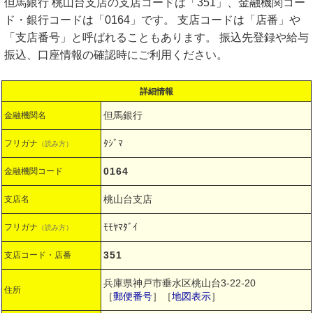
但馬銀行 桃山台支店の支店コードは「351」、金融機関コー
ド・銀行コードは「0164」です。 支店コードは「店番」や
「支店番号」と呼ばれることもあります。 振込先登録や給与
振込、口座情報の確認時にご利用ください。
詳細情報
但馬銀行
金融機関名
ﾀｼﾞﾏ
フリガナ
（読み方）
0164
金融機関コード
桃山台支店
支店名
ﾓﾓﾔﾏﾀﾞｲ
フリガナ
（読み方）
351
支店コード・店番
兵庫県神戸市垂水区桃山台3-22-20
住所
［
郵便番号
］［
地図表示
］