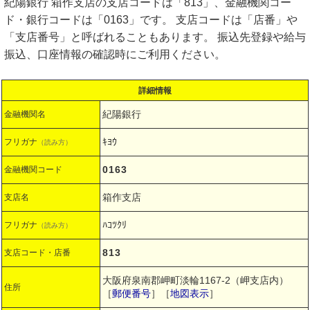
紀陽銀行 箱作支店の支店コードは「813」、金融機関コー
ド・銀行コードは「0163」です。 支店コードは「店番」や
「支店番号」と呼ばれることもあります。 振込先登録や給与
振込、口座情報の確認時にご利用ください。
詳細情報
紀陽銀行
金融機関名
ｷﾖｳ
フリガナ
（読み方）
0163
金融機関コード
箱作支店
支店名
ﾊｺﾂｸﾘ
フリガナ
（読み方）
813
支店コード・店番
大阪府泉南郡岬町淡輪1167-2（岬支店内）
住所
［
郵便番号
］［
地図表示
］