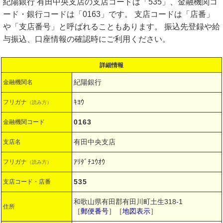
紀陽銀行 有田中央支店の支店コードは「535」、金融機関コ
ード・銀行コードは「0163」です。 支店コードは「店番」
や「支店番号」と呼ばれることもあります。 振込先登録や給
与振込、口座情報の確認時にご利用ください。
詳細情報
紀陽銀行
金融機関名
ｷﾖｳ
フリガナ
（読み方）
0163
金融機関コード
有田中央支店
支店名
ｱﾘﾀﾞﾁﾕｳｵｳ
フリガナ
（読み方）
535
支店コード・店番
和歌山県有田郡有田川町土生318-1
住所
［
郵便番号
］［
地図表示
］