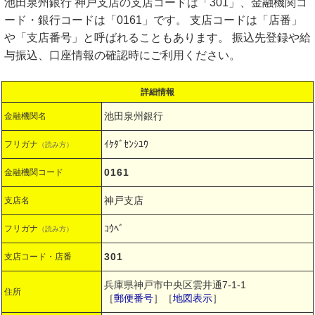
池田泉州銀行 神戸支店の支店コードは「301」、金融機関コ
ード・銀行コードは「0161」です。 支店コードは「店番」
や「支店番号」と呼ばれることもあります。 振込先登録や給
与振込、口座情報の確認時にご利用ください。
詳細情報
池田泉州銀行
金融機関名
ｲｹﾀﾞｾﾝｼﾕｳ
フリガナ
（読み方）
0161
金融機関コード
神戸支店
支店名
ｺｳﾍﾞ
フリガナ
（読み方）
301
支店コード・店番
兵庫県神戸市中央区雲井通7-1-1
住所
［
郵便番号
］［
地図表示
］