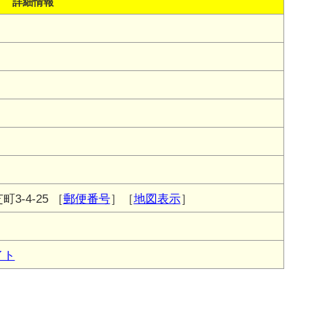
詳細情報
3-4-25
［
郵便番号
］［
地図表示
］
イト