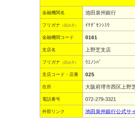
池田泉州銀行
金融機関名
ｲｹﾀﾞｾﾝｼﾕｳ
フリガナ
（読み方）
0161
金融機関コード
上野芝支店
支店名
ｳｴﾉｼﾊﾞ
フリガナ
（読み方）
025
支店コード・店番
大阪府堺市西区上野芝町
住所
072-279-3321
電話番号
池田泉州銀行公式サ
外部リンク