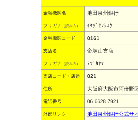
池田泉州銀行
金融機関名
ｲｹﾀﾞｾﾝｼﾕｳ
フリガナ
（読み方）
0161
金融機関コード
帝塚山支店
支店名
ﾃﾂﾞｶﾔﾏ
フリガナ
（読み方）
021
支店コード・店番
大阪府大阪市阿倍野区万
住所
06-6628-7921
電話番号
池田泉州銀行公式サ
外部リンク