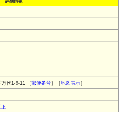
詳細情報
代1-6-11
［
郵便番号
］［
地図表示
］
イト