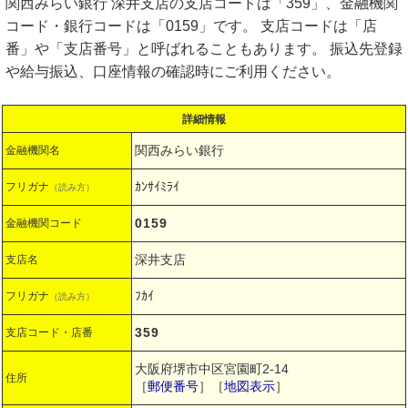
関西みらい銀行 深井支店の支店コードは「359」、金融機関
コード・銀行コードは「0159」です。 支店コードは「店
番」や「支店番号」と呼ばれることもあります。 振込先登録
や給与振込、口座情報の確認時にご利用ください。
詳細情報
関西みらい銀行
金融機関名
ｶﾝｻｲﾐﾗｲ
フリガナ
（読み方）
0159
金融機関コード
深井支店
支店名
ﾌｶｲ
フリガナ
（読み方）
359
支店コード・店番
大阪府堺市中区宮園町2-14
住所
［
郵便番号
］［
地図表示
］