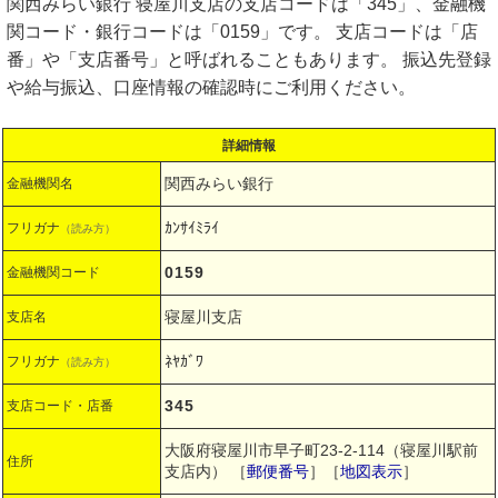
関西みらい銀行 寝屋川支店の支店コードは「345」、金融機
関コード・銀行コードは「0159」です。 支店コードは「店
番」や「支店番号」と呼ばれることもあります。 振込先登録
や給与振込、口座情報の確認時にご利用ください。
詳細情報
関西みらい銀行
金融機関名
ｶﾝｻｲﾐﾗｲ
フリガナ
（読み方）
0159
金融機関コード
寝屋川支店
支店名
ﾈﾔｶﾞﾜ
フリガナ
（読み方）
345
支店コード・店番
大阪府寝屋川市早子町23-2-114（寝屋川駅前
住所
支店内）
［
郵便番号
］［
地図表示
］