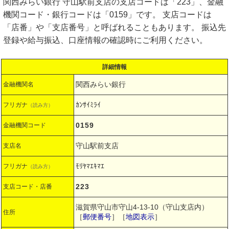
関西みらい銀行 守山駅前支店の支店コードは「223」、金融
機関コード・銀行コードは「0159」です。 支店コードは
「店番」や「支店番号」と呼ばれることもあります。 振込先
登録や給与振込、口座情報の確認時にご利用ください。
詳細情報
関西みらい銀行
金融機関名
ｶﾝｻｲﾐﾗｲ
フリガナ
（読み方）
0159
金融機関コード
守山駅前支店
支店名
ﾓﾘﾔﾏｴｷﾏｴ
フリガナ
（読み方）
223
支店コード・店番
滋賀県守山市守山4-13-10（守山支店内）
住所
［
郵便番号
］［
地図表示
］