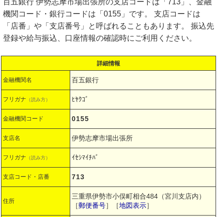
百五銀行 伊勢志摩市場出張所の支店コードは「713」、金融
機関コード・銀行コードは「0155」です。 支店コードは
「店番」や「支店番号」と呼ばれることもあります。 振込先
登録や給与振込、口座情報の確認時にご利用ください。
詳細情報
百五銀行
金融機関名
ﾋﾔｸｺﾞ
フリガナ
（読み方）
0155
金融機関コード
伊勢志摩市場出張所
支店名
ｲｾｼﾏｲﾁﾊﾞ
フリガナ
（読み方）
713
支店コード・店番
三重県伊勢市小俣町相合484（宮川支店内）
住所
［
郵便番号
］［
地図表示
］