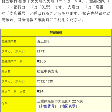
百五銀行 松阪中央支店の支店コードは「614」、金融機関コ
ード・銀行コードは「0155」です。 支店コードは「店番」
や「支店番号」と呼ばれることもあります。 振込先登録や給
与振込、口座情報の確認時にご利用ください。
詳細情報
百五銀行
金融機関名
ﾋﾔｸｺﾞ
フリガナ
（読み方）
0155
金融機関コード
松阪中央支店
支店名
ﾏﾂｻｶﾁﾕｳｵｳ
フリガナ
（読み方）
614
支店コード・店番
三重県松阪市大黒田町227-16
住所
［
郵便番号
］［
地図表示
］