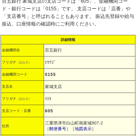
百五銀行 家城支店の支店コードは「605」、金融機関コー
ド・銀行コードは「0155」です。 支店コードは「店番」や
「支店番号」と呼ばれることもあります。 振込先登録や給与
振込、口座情報の確認時にご利用ください。
詳細情報
百五銀行
金融機関名
ﾋﾔｸｺﾞ
フリガナ
（読み方）
0155
金融機関コード
家城支店
支店名
ｲｴｷ
フリガナ
（読み方）
605
支店コード・店番
三重県津市白山町南家城907-2
住所
［
郵便番号
］［
地図表示
］