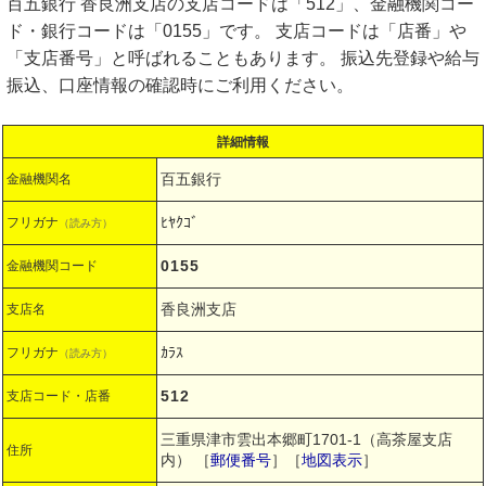
百五銀行 香良洲支店の支店コードは「512」、金融機関コー
ド・銀行コードは「0155」です。 支店コードは「店番」や
「支店番号」と呼ばれることもあります。 振込先登録や給与
振込、口座情報の確認時にご利用ください。
詳細情報
百五銀行
金融機関名
ﾋﾔｸｺﾞ
フリガナ
（読み方）
0155
金融機関コード
香良洲支店
支店名
ｶﾗｽ
フリガナ
（読み方）
512
支店コード・店番
三重県津市雲出本郷町1701-1（高茶屋支店
住所
内）
［
郵便番号
］［
地図表示
］