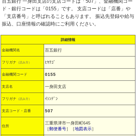
百五銀行 一身田支店の支店コードは「507」、金融機関コー
ド・銀行コードは「0155」です。 支店コードは「店番」や
「支店番号」と呼ばれることもあります。 振込先登録や給与
振込、口座情報の確認時にご利用ください。
詳細情報
百五銀行
金融機関名
ﾋﾔｸｺﾞ
フリガナ
（読み方）
0155
金融機関コード
一身田支店
支店名
ｲｼﾝﾃﾞﾝ
フリガナ
（読み方）
507
支店コード・店番
三重県津市一身田町645
住所
［
郵便番号
］［
地図表示
］