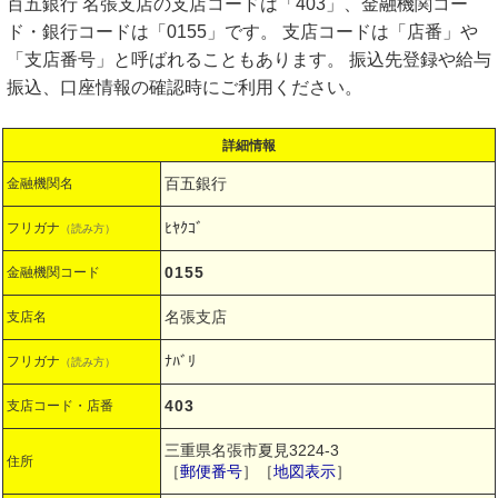
百五銀行 名張支店の支店コードは「403」、金融機関コー
ド・銀行コードは「0155」です。 支店コードは「店番」や
「支店番号」と呼ばれることもあります。 振込先登録や給与
振込、口座情報の確認時にご利用ください。
詳細情報
百五銀行
金融機関名
ﾋﾔｸｺﾞ
フリガナ
（読み方）
0155
金融機関コード
名張支店
支店名
ﾅﾊﾞﾘ
フリガナ
（読み方）
403
支店コード・店番
三重県名張市夏見3224-3
住所
［
郵便番号
］［
地図表示
］