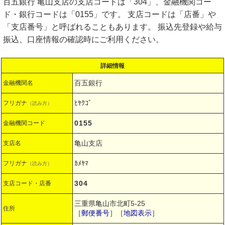
百五銀行 亀山支店の支店コードは「304」、金融機関コー
ド・銀行コードは「0155」です。 支店コードは「店番」や
「支店番号」と呼ばれることもあります。 振込先登録や給与
振込、口座情報の確認時にご利用ください。
詳細情報
百五銀行
金融機関名
ﾋﾔｸｺﾞ
フリガナ
（読み方）
0155
金融機関コード
亀山支店
支店名
ｶﾒﾔﾏ
フリガナ
（読み方）
304
支店コード・店番
三重県亀山市北町5-25
住所
［
郵便番号
］［
地図表示
］