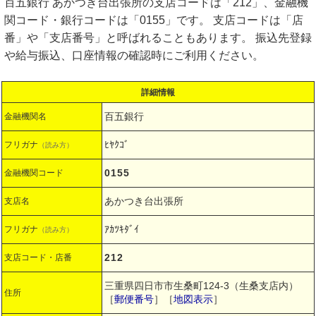
百五銀行 あかつき台出張所の支店コードは「212」、金融機
関コード・銀行コードは「0155」です。 支店コードは「店
番」や「支店番号」と呼ばれることもあります。 振込先登録
や給与振込、口座情報の確認時にご利用ください。
詳細情報
百五銀行
金融機関名
ﾋﾔｸｺﾞ
フリガナ
（読み方）
0155
金融機関コード
あかつき台出張所
支店名
ｱｶﾂｷﾀﾞｲ
フリガナ
（読み方）
212
支店コード・店番
三重県四日市市生桑町124-3（生桑支店内）
住所
［
郵便番号
］［
地図表示
］