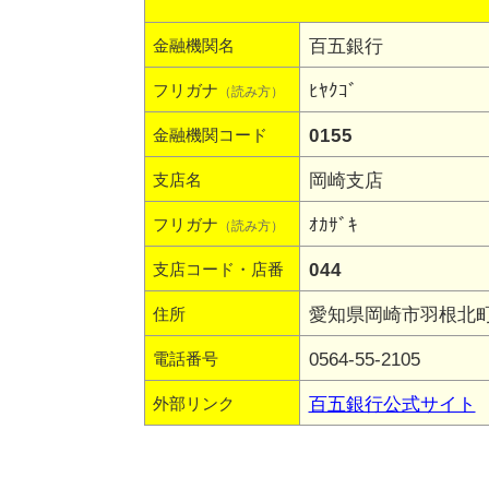
百五銀行
金融機関名
ﾋﾔｸｺﾞ
フリガナ
（読み方）
0155
金融機関コード
岡崎支店
支店名
ｵｶｻﾞｷ
フリガナ
（読み方）
044
支店コード・店番
愛知県岡崎市羽根北町2
住所
0564-55-2105
電話番号
百五銀行公式サイト
外部リンク