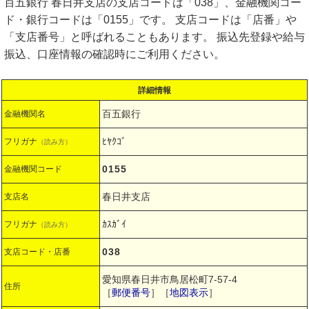
百五銀行 春日井支店の支店コードは「038」、金融機関コー
ド・銀行コードは「0155」です。 支店コードは「店番」や
「支店番号」と呼ばれることもあります。 振込先登録や給与
振込、口座情報の確認時にご利用ください。
詳細情報
百五銀行
金融機関名
ﾋﾔｸｺﾞ
フリガナ
（読み方）
0155
金融機関コード
春日井支店
支店名
ｶｽｶﾞｲ
フリガナ
（読み方）
038
支店コード・店番
愛知県春日井市鳥居松町7-57-4
住所
［
郵便番号
］［
地図表示
］