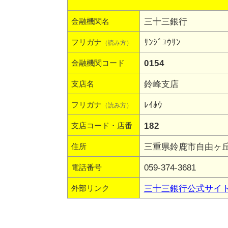
三十三銀行
金融機関名
ｻﾝｼﾞﾕｳｻﾝ
フリガナ
（読み方）
0154
金融機関コード
鈴峰支店
支店名
ﾚｲﾎｳ
フリガナ
（読み方）
182
支店コード・店番
三重県鈴鹿市自由ヶ丘1
住所
059-374-3681
電話番号
三十三銀行公式サイ
外部リンク