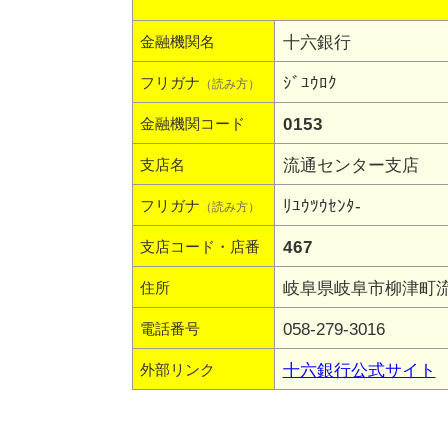
十六銀行
金融機関名
ｼﾞﾕｳﾛｸ
フリガナ
（読み方）
0153
金融機関コード
流通センター支店
支店名
ﾘﾕｳﾂｳｾﾝﾀ-
フリガナ
（読み方）
467
支店コード・店番
岐阜県岐阜市柳津町流通
住所
058-279-3016
電話番号
十六銀行公式サイト
外部リンク