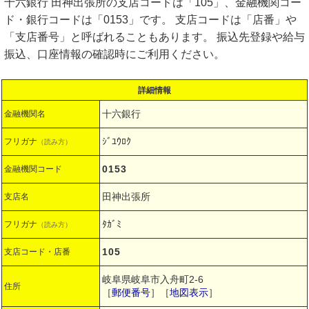
十六銀行 田神出張所の支店コードは「105」、金融機関コー
ド・銀行コードは「0153」です。 支店コードは「店番」や
「支店番号」と呼ばれることもあります。 振込先登録や給与
振込、口座情報の確認時にご利用ください。
詳細情報
十六銀行
金融機関名
ｼﾞﾕｳﾛｸ
フリガナ
（読み方）
0153
金融機関コード
田神出張所
支店名
ﾀｶﾞﾐ
フリガナ
（読み方）
105
支店コード・店番
岐阜県岐阜市入舟町2-6
住所
［
郵便番号
］［
地図表示
］