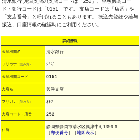
清水銀行 興津支店の支店コードは「252」、金融機関コー
ド・銀行コードは「0151」です。 支店コードは「店番」や
「支店番号」と呼ばれることもあります。 振込先登録や給与
振込、口座情報の確認時にご利用ください。
詳細情報
清水銀行
金融機関名
ｼﾐｽﾞ
フリガナ
（読み方）
0151
金融機関コード
興津支店
支店名
ｵｷﾂ
フリガナ
（読み方）
252
支店コード・店番
静岡県静岡市清水区興津中町1396-6
住所
［
郵便番号
］［
地図表示
］