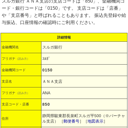
スルガ銀行 ＡＮＡ支店の支店コードは「850」、金融機関コ
ード・銀行コードは「0150」です。 支店コードは「店番」
や「支店番号」と呼ばれることもあります。 振込先登録や給
与振込、口座情報の確認時にご利用ください。
詳細情報
スルガ銀行
金融機関名
ｽﾙｶﾞ
フリガナ
（読み方）
0150
金融機関コード
ＡＮＡ支店
支店名
ANA
フリガナ
（読み方）
850
支店コード・店番
静岡県駿東郡長泉町スルガ平500（※バーチャ
住所
ル支店）
［
郵便番号
］［
地図表示
］