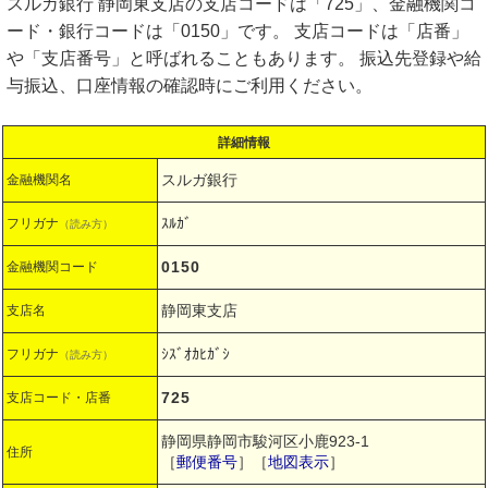
スルガ銀行 静岡東支店の支店コードは「725」、金融機関コ
ード・銀行コードは「0150」です。 支店コードは「店番」
や「支店番号」と呼ばれることもあります。 振込先登録や給
与振込、口座情報の確認時にご利用ください。
詳細情報
スルガ銀行
金融機関名
ｽﾙｶﾞ
フリガナ
（読み方）
0150
金融機関コード
静岡東支店
支店名
ｼｽﾞｵｶﾋｶﾞｼ
フリガナ
（読み方）
725
支店コード・店番
静岡県静岡市駿河区小鹿923-1
住所
［
郵便番号
］［
地図表示
］