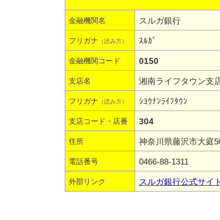
スルガ銀行
金融機関名
ｽﾙｶﾞ
フリガナ
（読み方）
0150
金融機関コード
湘南ライフタウン支
支店名
ｼﾖｳﾅﾝﾗｲﾌﾀｳﾝ
フリガナ
（読み方）
304
支店コード・店番
神奈川県藤沢市大庭506
住所
0466-88-1311
電話番号
スルガ銀行公式サイ
外部リンク