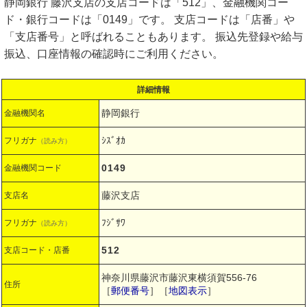
静岡銀行 藤沢支店の支店コードは「512」、金融機関コー
ド・銀行コードは「0149」です。 支店コードは「店番」や
「支店番号」と呼ばれることもあります。 振込先登録や給与
振込、口座情報の確認時にご利用ください。
詳細情報
静岡銀行
金融機関名
ｼｽﾞｵｶ
フリガナ
（読み方）
0149
金融機関コード
藤沢支店
支店名
ﾌｼﾞｻﾜ
フリガナ
（読み方）
512
支店コード・店番
神奈川県藤沢市藤沢東横須賀556-76
住所
［
郵便番号
］［
地図表示
］