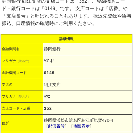
静岡銀行 細江支店の支店コードは「352」、金融機関コー
ド・銀行コードは「0149」です。 支店コードは「店番」や
「支店番号」と呼ばれることもあります。 振込先登録や給与
振込、口座情報の確認時にご利用ください。
詳細情報
静岡銀行
金融機関名
ｼｽﾞｵｶ
フリガナ
（読み方）
0149
金融機関コード
細江支店
支店名
ﾎｿｴ
フリガナ
（読み方）
352
支店コード・店番
静岡県浜松市浜名区細江町気賀470-4
住所
［
郵便番号
］［
地図表示
］