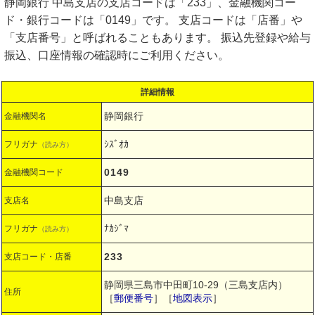
静岡銀行 中島支店の支店コードは「233」、金融機関コー
ド・銀行コードは「0149」です。 支店コードは「店番」や
「支店番号」と呼ばれることもあります。 振込先登録や給与
振込、口座情報の確認時にご利用ください。
詳細情報
静岡銀行
金融機関名
ｼｽﾞｵｶ
フリガナ
（読み方）
0149
金融機関コード
中島支店
支店名
ﾅｶｼﾞﾏ
フリガナ
（読み方）
233
支店コード・店番
静岡県三島市中田町10-29（三島支店内）
住所
［
郵便番号
］［
地図表示
］