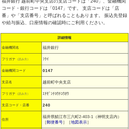
福井銀行 越前町中央支店の支店コードは「240」、金融機関
コード・銀行コードは「0147」です。 支店コードは「店
番」や「支店番号」と呼ばれることもあります。 振込先登録
や給与振込、口座情報の確認時にご利用ください。
詳細情報
福井銀行
金融機関名
ﾌｸｲ
フリガナ
（読み方）
0147
金融機関コード
越前町中央支店
支店名
ｴﾁｾﾞﾝﾁﾖｳﾁﾕｳｵｳ
フリガナ
（読み方）
240
支店コード・店番
福井県鯖江市三六町2-403-1（神明支店内）
住所
［
郵便番号
］［
地図表示
］