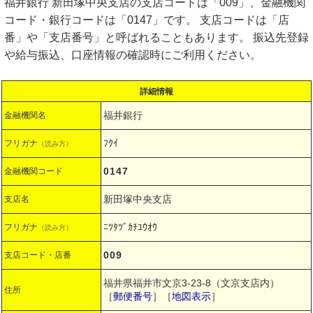
福井銀行 新田塚中央支店の支店コードは「009」、金融機関
コード・銀行コードは「0147」です。 支店コードは「店
番」や「支店番号」と呼ばれることもあります。 振込先登録
や給与振込、口座情報の確認時にご利用ください。
詳細情報
福井銀行
金融機関名
ﾌｸｲ
フリガナ
（読み方）
0147
金融機関コード
新田塚中央支店
支店名
ﾆﾂﾀﾂﾞｶﾁﾕｳｵｳ
フリガナ
（読み方）
009
支店コード・店番
福井県福井市文京3-23-8（文京支店内）
住所
［
郵便番号
］［
地図表示
］