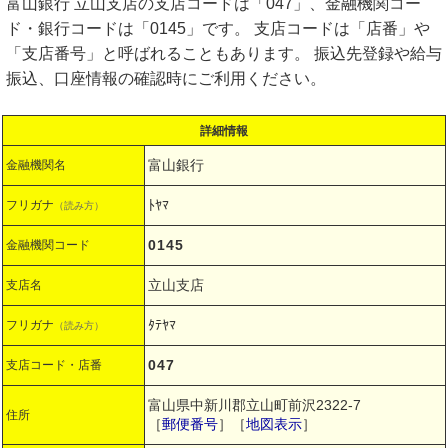
富山銀行 立山支店の支店コードは「047」、金融機関コー
ド・銀行コードは「0145」です。 支店コードは「店番」や
「支店番号」と呼ばれることもあります。 振込先登録や給与
振込、口座情報の確認時にご利用ください。
詳細情報
富山銀行
金融機関名
ﾄﾔﾏ
フリガナ
（読み方）
0145
金融機関コード
立山支店
支店名
ﾀﾃﾔﾏ
フリガナ
（読み方）
047
支店コード・店番
富山県中新川郡立山町前沢2322-7
住所
［
郵便番号
］［
地図表示
］