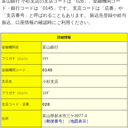
富山銀行 小杉支店の支店コードは「028」、金融機関コー
ド・銀行コードは「0145」です。 支店コードは「店番」や
「支店番号」と呼ばれることもあります。 振込先登録や給与
振込、口座情報の確認時にご利用ください。
詳細情報
富山銀行
金融機関名
ﾄﾔﾏ
フリガナ
（読み方）
0145
金融機関コード
小杉支店
支店名
ｺｽｷﾞ
フリガナ
（読み方）
028
支店コード・店番
富山県射水市三ケ3977-4
住所
［
郵便番号
］［
地図表示
］