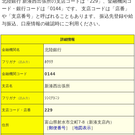
北陸銀行 新湊西出張所の支店コードは「229」、金融機関コ
ード・銀行コードは「0144」です。 支店コードは「店番」
や「支店番号」と呼ばれることもあります。 振込先登録や給
与振込、口座情報の確認時にご利用ください。
詳細情報
北陸銀行
金融機関名
ﾎｸﾘｸ
フリガナ
（読み方）
0144
金融機関コード
新湊西出張所
支店名
ｼﾝﾐﾅﾄﾆｼ
フリガナ
（読み方）
229
支店コード・店番
富山県射水市立町7-8（新湊支店内）
住所
［
郵便番号
］［
地図表示
］