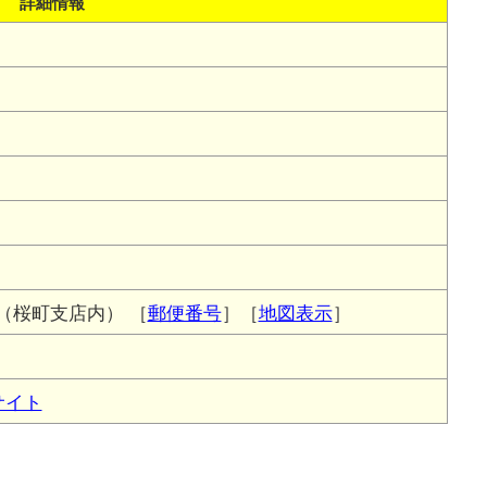
詳細情報
5（桜町支店内）
［
郵便番号
］［
地図表示
］
サイト