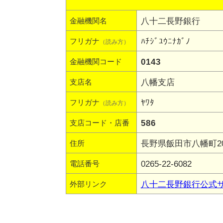
八十二長野銀行
金融機関名
ﾊﾁｼﾞﾕｳﾆﾅｶﾞﾉ
フリガナ
（読み方）
0143
金融機関コード
八幡支店
支店名
ﾔﾜﾀ
フリガナ
（読み方）
586
支店コード・店番
長野県飯田市八幡町209
住所
0265-22-6082
電話番号
八十二長野銀行公式
外部リンク