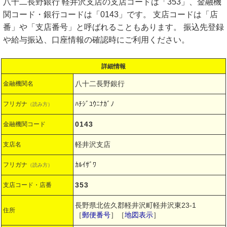
八十二長野銀行 軽井沢支店の支店コードは「353」、金融機
関コード・銀行コードは「0143」です。 支店コードは「店
番」や「支店番号」と呼ばれることもあります。 振込先登録
や給与振込、口座情報の確認時にご利用ください。
詳細情報
八十二長野銀行
金融機関名
ﾊﾁｼﾞﾕｳﾆﾅｶﾞﾉ
フリガナ
（読み方）
0143
金融機関コード
軽井沢支店
支店名
ｶﾙｲｻﾞﾜ
フリガナ
（読み方）
353
支店コード・店番
長野県北佐久郡軽井沢町軽井沢東23-1
住所
［
郵便番号
］［
地図表示
］