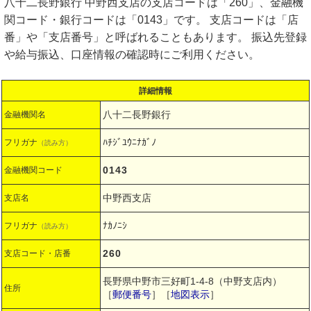
八十二長野銀行 中野西支店の支店コードは「260」、金融機
関コード・銀行コードは「0143」です。 支店コードは「店
番」や「支店番号」と呼ばれることもあります。 振込先登録
や給与振込、口座情報の確認時にご利用ください。
詳細情報
八十二長野銀行
金融機関名
ﾊﾁｼﾞﾕｳﾆﾅｶﾞﾉ
フリガナ
（読み方）
0143
金融機関コード
中野西支店
支店名
ﾅｶﾉﾆｼ
フリガナ
（読み方）
260
支店コード・店番
長野県中野市三好町1-4-8（中野支店内）
住所
［
郵便番号
］［
地図表示
］