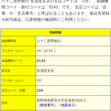
八十二長野銀行 安茂里支店の支店コードは「228」、金融機
関コード・銀行コードは「0143」です。 支店コードは「店
番」や「支店番号」と呼ばれることもあります。 振込先登録
や給与振込、口座情報の確認時にご利用ください。
詳細情報
八十二長野銀行
金融機関名
ﾊﾁｼﾞﾕｳﾆﾅｶﾞﾉ
フリガナ
（読み方）
0143
金融機関コード
安茂里支店
支店名
ｱﾓﾘ
フリガナ
（読み方）
228
支店コード・店番
長野県長野市大字安茂里3593-1
住所
［
郵便番号
］［
地図表示
］