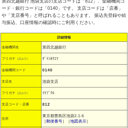
第四北越銀行 池袋支店の支店コードは「812」、金融機関コ
ード・銀行コードは「0140」です。 支店コードは「店番」
や「支店番号」と呼ばれることもあります。 振込先登録や給
与振込、口座情報の確認時にご利用ください。
詳細情報
第四北越銀行
金融機関名
ﾀﾞｲｼﾎｸｴﾂ
フリガナ
（読み方）
0140
金融機関コード
池袋支店
支店名
ｲｹﾌﾞｸﾛ
フリガナ
（読み方）
812
支店コード・店番
東京都豊島区池袋2-1-6
住所
［
郵便番号
］［
地図表示
］