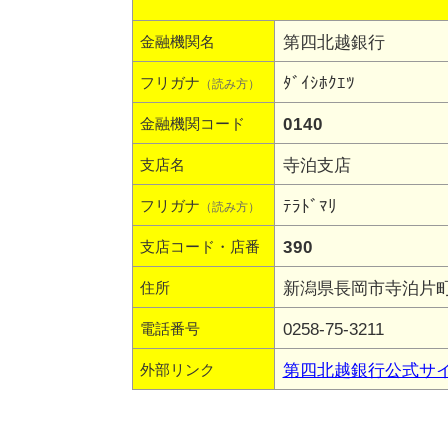
第四北越銀行
金融機関名
ﾀﾞｲｼﾎｸｴﾂ
フリガナ
（読み方）
0140
金融機関コード
寺泊支店
支店名
ﾃﾗﾄﾞﾏﾘ
フリガナ
（読み方）
390
支店コード・店番
新潟県長岡市寺泊片町7
住所
0258-75-3211
電話番号
第四北越銀行公式サ
外部リンク