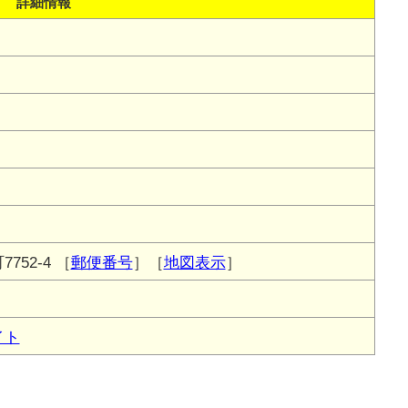
詳細情報
752-4
［
郵便番号
］［
地図表示
］
イト