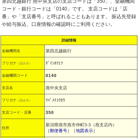
第四北越銀行 燕中央支店の支店コードは「350」、金融機関
コード・銀行コードは「0140」です。 支店コードは「店
番」や「支店番号」と呼ばれることもあります。 振込先登録
や給与振込、口座情報の確認時にご利用ください。
詳細情報
第四北越銀行
金融機関名
ﾀﾞｲｼﾎｸｴﾂ
フリガナ
（読み方）
0140
金融機関コード
燕中央支店
支店名
ﾂﾊﾞﾒﾁﾕｳｵｳ
フリガナ
（読み方）
350
支店コード・店番
新潟県燕市燕市仲町3-3（燕支店内）
住所
［
郵便番号
］［
地図表示
］