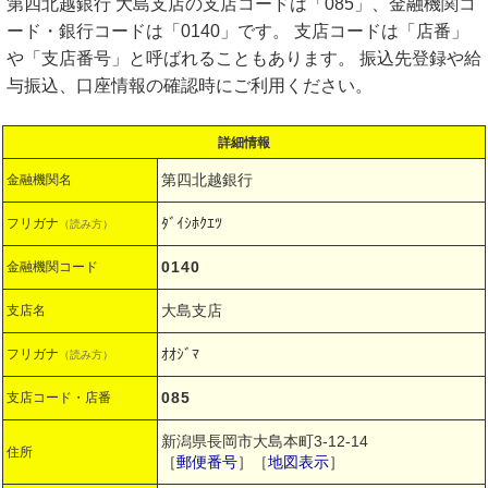
第四北越銀行 大島支店の支店コードは「085」、金融機関コ
ード・銀行コードは「0140」です。 支店コードは「店番」
や「支店番号」と呼ばれることもあります。 振込先登録や給
与振込、口座情報の確認時にご利用ください。
詳細情報
第四北越銀行
金融機関名
ﾀﾞｲｼﾎｸｴﾂ
フリガナ
（読み方）
0140
金融機関コード
大島支店
支店名
ｵｵｼﾞﾏ
フリガナ
（読み方）
085
支店コード・店番
新潟県長岡市大島本町3-12-14
住所
［
郵便番号
］［
地図表示
］