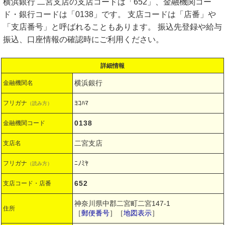
横浜銀行 二宮支店の支店コードは「652」、金融機関コー
ド・銀行コードは「0138」です。 支店コードは「店番」や
「支店番号」と呼ばれることもあります。 振込先登録や給与
振込、口座情報の確認時にご利用ください。
詳細情報
横浜銀行
金融機関名
ﾖｺﾊﾏ
フリガナ
（読み方）
0138
金融機関コード
二宮支店
支店名
ﾆﾉﾐﾔ
フリガナ
（読み方）
652
支店コード・店番
神奈川県中郡二宮町二宮147-1
住所
［
郵便番号
］［
地図表示
］