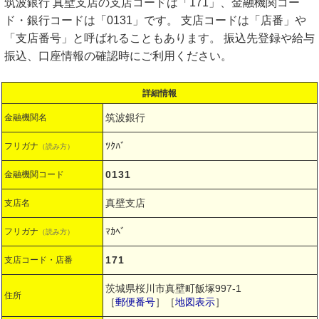
筑波銀行 真壁支店の支店コードは「171」、金融機関コー
ド・銀行コードは「0131」です。 支店コードは「店番」や
「支店番号」と呼ばれることもあります。 振込先登録や給与
振込、口座情報の確認時にご利用ください。
詳細情報
筑波銀行
金融機関名
ﾂｸﾊﾞ
フリガナ
（読み方）
0131
金融機関コード
真壁支店
支店名
ﾏｶﾍﾞ
フリガナ
（読み方）
171
支店コード・店番
茨城県桜川市真壁町飯塚997-1
住所
［
郵便番号
］［
地図表示
］