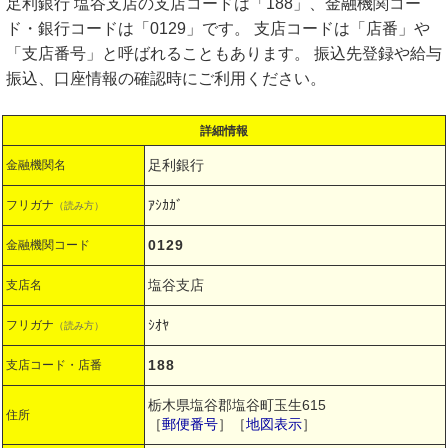
足利銀行 塩谷支店の支店コードは「188」、金融機関コー
ド・銀行コードは「0129」です。 支店コードは「店番」や
「支店番号」と呼ばれることもあります。 振込先登録や給与
振込、口座情報の確認時にご利用ください。
詳細情報
足利銀行
金融機関名
ｱｼｶｶﾞ
フリガナ
（読み方）
0129
金融機関コード
塩谷支店
支店名
ｼｵﾔ
フリガナ
（読み方）
188
支店コード・店番
栃木県塩谷郡塩谷町玉生615
住所
［
郵便番号
］［
地図表示
］