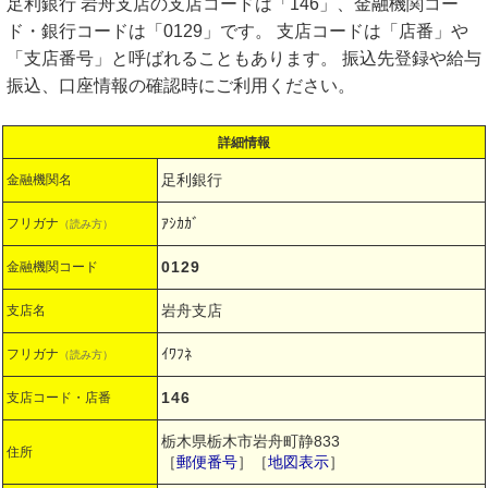
足利銀行 岩舟支店の支店コードは「146」、金融機関コー
ド・銀行コードは「0129」です。 支店コードは「店番」や
「支店番号」と呼ばれることもあります。 振込先登録や給与
振込、口座情報の確認時にご利用ください。
詳細情報
足利銀行
金融機関名
ｱｼｶｶﾞ
フリガナ
（読み方）
0129
金融機関コード
岩舟支店
支店名
ｲﾜﾌﾈ
フリガナ
（読み方）
146
支店コード・店番
栃木県栃木市岩舟町静833
住所
［
郵便番号
］［
地図表示
］