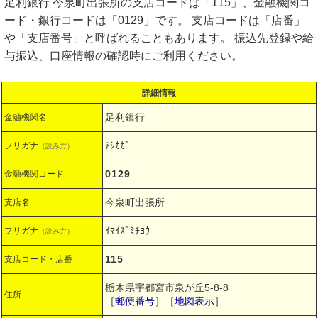
足利銀行 今泉町出張所の支店コードは「115」、金融機関コ
ード・銀行コードは「0129」です。 支店コードは「店番」
や「支店番号」と呼ばれることもあります。 振込先登録や給
与振込、口座情報の確認時にご利用ください。
詳細情報
足利銀行
金融機関名
ｱｼｶｶﾞ
フリガナ
（読み方）
0129
金融機関コード
今泉町出張所
支店名
ｲﾏｲｽﾞﾐﾁﾖｳ
フリガナ
（読み方）
115
支店コード・店番
栃木県宇都宮市泉が丘5-8-8
住所
［
郵便番号
］［
地図表示
］